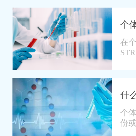
个
在个
ST
技
什
个
份