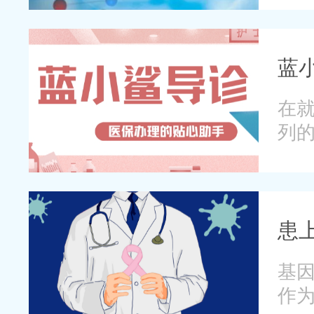
蓝
在
列
患
基
作