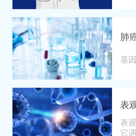
了
肺
基
表
表
它