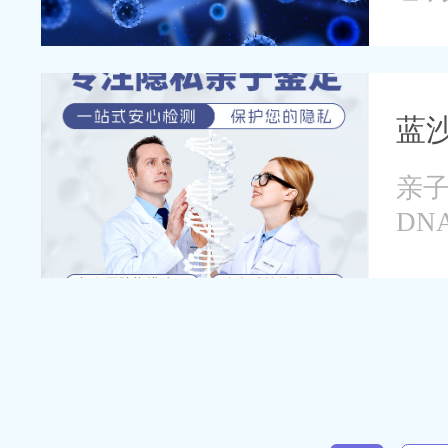
以
蓝
亲子
D
一