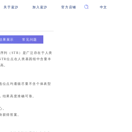
关于蓝沙
加入蓝沙
官方店铺
中文
结果展示
常见问题
序列（STR）是广泛存在于人类
。STR位点在人类基因组中含量丰
率高。
选位点均遵循尽量不含个体表型
，结果高度准确可靠。
心。
快获得答案。