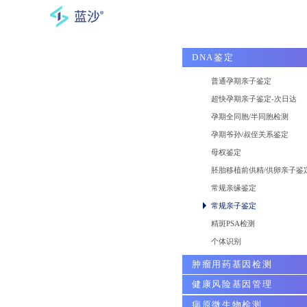
DNA鉴定
普通孕期亲子鉴定
超快孕期亲子鉴定-次日达
孕期全同胞/半同胞检测
孕期爷孙/叔侄关系鉴定
母权鉴定
胚胎移植前供精/供卵亲子鉴
常规亲缘鉴定
常规亲子鉴定
精斑PSA检测
个体识别
肿瘤用药基因检测
健康风险基因管理
病原微生物检测