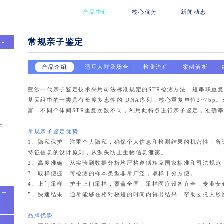
产品中心
核心优势
新闻动态
常规亲子鉴定
产品介绍
适用人群及场合
检测流程
案例解析
蓝沙一代亲子鉴定技术采用司法标准规定的STR检测方法，短串联重复
基因组中的一类具有长度多态性的 DNA序列，核心重复单位2~7bp
富，不同个体间STR重复次数不同，利用此特点进行亲子鉴定，准确
定
常规亲子鉴定优势
1、隐私保护：注重个人隐私，确保个人信息和检测结果的机密性；所
特征信息的设计原则，从源头防止生物信息泄露。
2、高度准确：从实验到数据分析均严格遵循相应国家标准和司法规范
3、取样便捷：可检测的样本类型非常广泛，取样十分方便。
4、上门采样：护士上门采样，覆盖全国，采样医疗设备齐全，专业安
5、快速结果：通常能够在相对较短的时间内得出结果，帮助委托人尽
品牌优势