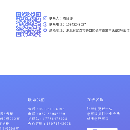
联系我们
在线客服
售后：
400-611-6196
让我们更近一些
园3号楼
电话：
027-83086999
您可以拨打企业专线
幢2楼202室
护理站：
17786473028
或者您还可以
座裙楼
合作咨询：
18071543028
业楼309室