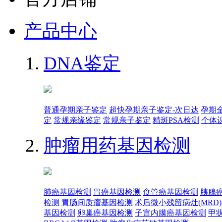
产品中心
DNA鉴定
普通孕期亲子鉴定
超快孕期亲子鉴定-次日达
孕期
定
常规亲缘鉴定
常规亲子鉴定
精斑PSA检测
个体
肿瘤用药基因检测
肺癌基因检测
胃癌基因检测
食管癌基因检测
胰腺
检测
胃肠间质瘤基因检测
术后微小残留病灶(MRD
基因检测
卵巢癌基因检测
子宫内膜癌基因检测
甲