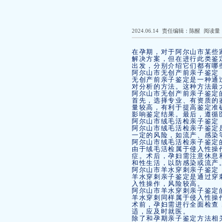
2024.06.14
责任编辑：陈醒
阅读量
在孕期，对于阿尔山市某些
解决方案，但在进行此类鉴
出发，分别介绍它们都有哪
阿尔山市无创产前亲子鉴定
无创产前亲子鉴定是一种通
对分析的方法。这种方法最
阿尔山市无创产前亲子鉴定
首先，选择专业、有资质的
量较高，有利于提高鉴定准
影响鉴定结果。最后，遵循
阿尔山市绒毛活检亲子鉴定
阿尔山市绒毛活检亲子鉴定
一定的风险，如流产、感染
阿尔山市绒毛活检亲子鉴定
由于绒毛活检属于侵入性操
症。术后，孕妇需注意休息
和性生活，以防感染或流产
阿尔山市羊水穿刺亲子鉴定
羊水穿刺亲子鉴定是通过穿
入性操作，风险较高。
阿尔山市羊水穿刺亲子鉴定
羊水穿刺同样属于侵入性操
术前，孕妇需进行全面检查
适，应及时就医。
除了和孕期亲子鉴定方法相